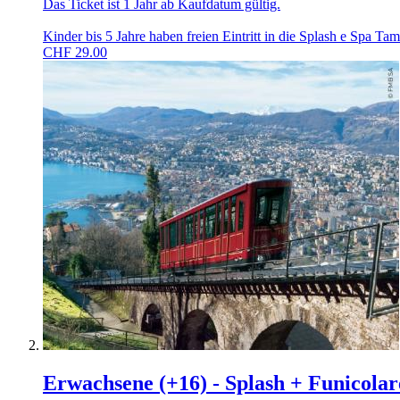
Das Ticket ist 1 Jahr ab Kaufdatum gültig.
Kinder bis 5 Jahre haben freien Eintritt in die Splash e Spa T
CHF
29.00
Erwachsene (+16) - Splash + Funicola