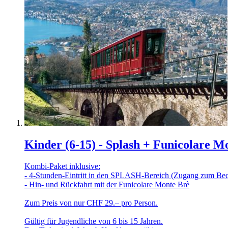
Kinder (6-15) - Splash + Funicolare M
Kombi-Paket inklusive:
- 4-Stunden-Eintritt in den SPLASH-Bereich (Zugang zum Be
- Hin- und Rückfahrt mit der Funicolare Monte Brè
Zum Preis von nur CHF 29.– pro Person.
Gültig für Jugendliche von 6 bis 15 Jahren.