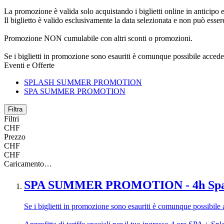
La promozione è valida solo acquistando i biglietti online in anticipo e
Il biglietto è valido esclusivamente la data selezionata e non può esse
Promozione NON cumulabile con altri sconti o promozioni.
Se i biglietti in promozione sono esauriti è comunque possibile accedere 
Eventi e Offerte
SPLASH SUMMER PROMOTION
SPA SUMMER PROMOTION
Filtra
Filtri
CHF
Prezzo
CHF
CHF
Caricamento…
SPA SUMMER PROMOTION - 4h Sp
Se i biglietti in promozione sono esauriti è comunque possibile ac