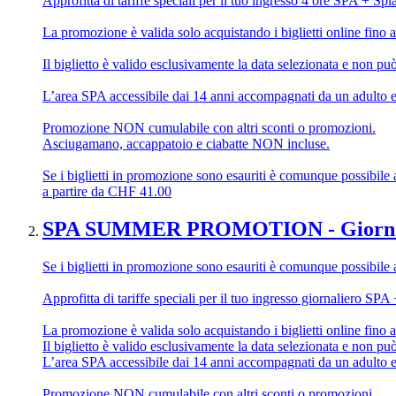
Approfitta di tariffe speciali per il tuo ingresso 4 ore SPA + Spl
La promozione è valida solo acquistando i biglietti online fino a
Il biglietto è valido esclusivamente la data selezionata e non pu
L’area SPA accessibile dai 14 anni accompagnati da un adulto e 
Promozione NON cumulabile con altri sconti o promozioni.
Asciugamano, accappatoio e ciabatte NON incluse.
Se i biglietti in promozione sono esauriti è comunque possibile ac
a partire da
CHF
41.00
SPA SUMMER PROMOTION - Giornal
Se i biglietti in promozione sono esauriti è comunque possibile ac
Approfitta di tariffe speciali per il tuo ingresso giornaliero SPA
La promozione è valida solo acquistando i biglietti online fino a
Il biglietto è valido esclusivamente la data selezionata e non pu
L’area SPA accessibile dai 14 anni accompagnati da un adulto e 
Promozione NON cumulabile con altri sconti o promozioni.