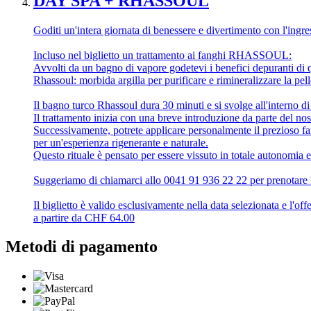
DAY SPA + RHASSOUL
Goditi un'intera giornata di benessere e divertimento con l'in
Incluso nel biglietto un trattamento ai fanghi RHASSOUL:
Avvolti da un bagno di vapore godetevi i benefici depuranti di q
Rhassoul: morbida argilla per purificare e rimineralizzare la pell
Il bagno turco Rhassoul dura 30 minuti e si svolge all'interno d
Il trattamento inizia con una breve introduzione da parte del nostr
Successivamente, potrete applicare personalmente il prezioso f
per un'esperienza rigenerante e naturale.
Questo rituale è pensato per essere vissuto in totale autonomia e
Suggeriamo di chiamarci allo 0041 91 936 22 22 per prenotare l'o
Il biglietto è valido esclusivamente nella data selezionata e l'offe
a partire da
CHF
64.00
Metodi di pagamento