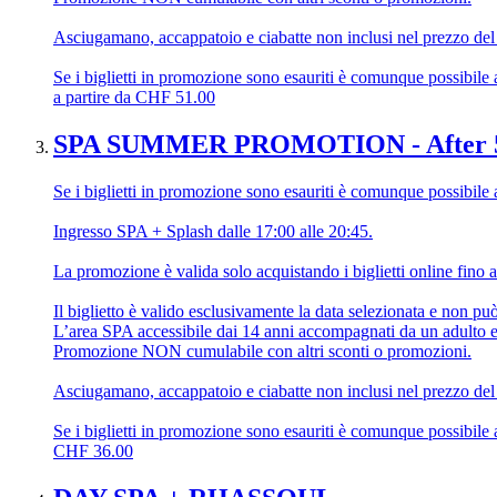
Asciugamano, accappatoio e ciabatte non inclusi nel prezzo del 
Se i biglietti in promozione sono esauriti è comunque possibile ac
a partire da
CHF
51.00
SPA SUMMER PROMOTION - After 
Se i biglietti in promozione sono esauriti è comunque possibile ac
Ingresso SPA + Splash dalle 17:00 alle 20:45.
La promozione è valida solo acquistando i biglietti online fino a
Il biglietto è valido esclusivamente la data selezionata e non pu
L’area SPA accessibile dai 14 anni accompagnati da un adulto e 
Promozione NON cumulabile con altri sconti o promozioni.
Asciugamano, accappatoio e ciabatte non inclusi nel prezzo del 
Se i biglietti in promozione sono esauriti è comunque possibile ac
CHF
36.00