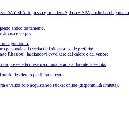
gresso DAY SPA: ingresso giornaliero Splash + SPA, inclusi asciugamano
uesto antico trattamento.
e di viso e corpo.
i un bagno turco.
o personale e la scelta dell'olio essenziale preferito.
ango Rhassoul, lasciandovi avvolgere dal calore e dal vapore
 non prevede la presenza di una terapista durante la seduta.
rario desiderato per il trattamento.
rta è valida solo acquistando i ticket online (disponibilità limitata).