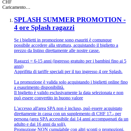
CHF
Caricamento…
SPLASH SUMMER PROMOTION -
4 ore Splash ragazzi
Se i biglietti in promozione sono esauriti è comunque
possibile accedere alla struttura, acquistando il biglietto a
prezzo da listino direttamente alle nostre casse.
Ragazzi = 6-15 anni (ingresso gratuito per i bambini fino ai 5
anni)
Apprifitta di tariffe speciali per il tuo ingresso 4 ore Splash.
La promozione è valida solo acquistando i biglietti online fino
a esaurimento disponibilità.
Il biglietto è valido esclusivamente la data selezionata e non
può essere convertito in buono valore
L'accesso all'area SPA non è incluso, può essere acquistato
direttamente in cassa con un supplemento di CHF 17.- per
persona (area SPA accessibile dai 14 anni accompagnati da un
adulto e dai 16 anni da soli).
Promozione NON cumulabile con altri sconti o promozioni.