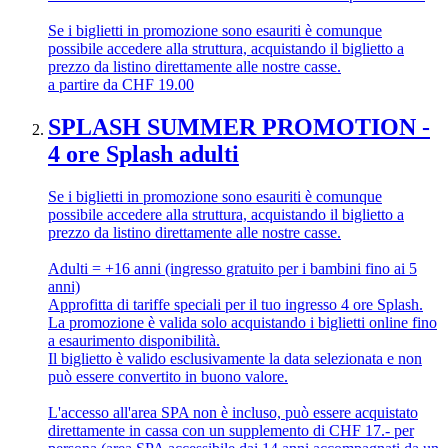
Se i biglietti in promozione sono esauriti è comunque
possibile accedere alla struttura, acquistando il biglietto a
prezzo da listino direttamente alle nostre casse.
a partire da
CHF
19.00
SPLASH SUMMER PROMOTION -
4 ore Splash adulti
Se i biglietti in promozione sono esauriti è comunque
possibile accedere alla struttura, acquistando il biglietto a
prezzo da listino direttamente alle nostre casse.
Adulti = +16 anni (ingresso gratuito per i bambini fino ai 5
anni)
Approfitta di tariffe speciali per il tuo ingresso 4 ore Splash.
La promozione è valida solo acquistando i biglietti online fino
a esaurimento disponibilità.
Il biglietto è valido esclusivamente la data selezionata e non
può essere convertito in buono valore.
L'accesso all'area SPA non è incluso, può essere acquistato
direttamente in cassa con un supplemento di CHF 17.- per